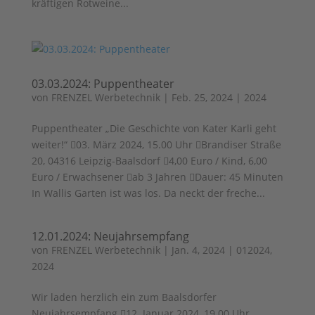
kräftigen Rotweine...
03.03.2024: Puppentheater
von
FRENZEL Werbetechnik
|
Feb. 25, 2024
|
2024
Puppentheater „Die Geschichte von Kater Karli geht
weiter!“ 03. März 2024, 15.00 Uhr Brandiser Straße
20, 04316 Leipzig-Baalsdorf 4,00 Euro / Kind, 6,00
Euro / Erwachsener ab 3 Jahren Dauer: 45 Minuten
In Wallis Garten ist was los. Da neckt der freche...
12.01.2024: Neujahrsempfang
von
FRENZEL Werbetechnik
|
Jan. 4, 2024
|
012024
,
2024
Wir laden herzlich ein zum Baalsdorfer
Neujahrsempfang 12. Januar 2024, 19.00 Uhr