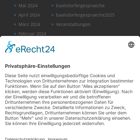
Mai 2024
baalsdorfergespraeche
April 2024
baalsdorfergespraeche2025
März 2024
Veranstaltungen
Februar 2024
Januar 2024
November 2023
Oktober 2023
August 2023
Juni 2023
Mai 2023
März 2023
Januar 2023