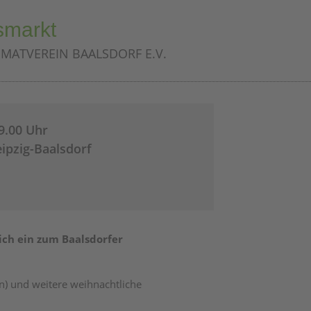
smarkt
MATVEREIN BAALSDORF E.V.
9.00 Uhr
eipzig-Baalsdorf
ich ein zum Baalsdorfer
n) und weitere weihnachtliche