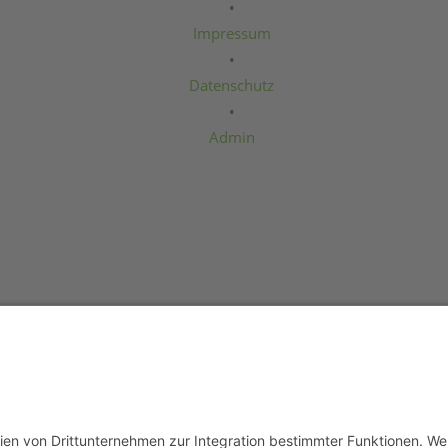
•
Impressum
•
Datenschutz
•
Admin
Der Verein wurde am 4. November 1992 gegrü
n Baalsdorf
Heimatverein Baalsdorf e. V. und ist ein
gemei
zur Aufgabe gemacht haben, das
gemeinscha
raße 20
Dorfgemeinschaft Baalsdorf zu
fördern
.
g