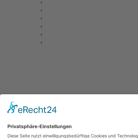
Kultur- und
Heimatverei
e.V.
Brandiser St
04316 Leipzi