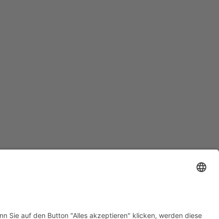
ndet. Er trägt den Namen Kultur- und
nnützigen Verein
, dessen Mitglieder es sich
ftliche
und
kulturelle
Leben der