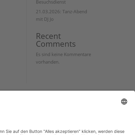
Besuchsdienst
21.03.2026: Tanz-Abend
mit DJ Jo
Recent
Comments
Es sind keine Kommentare
vorhanden.