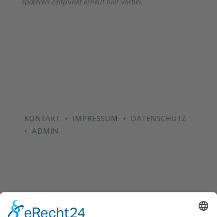
späteren Zeitpunkt erneut hier vorbei.
KONTAKT
•
IMPRESSUM
•
DATENSCHUTZ
•
ADMIN