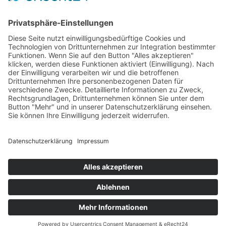
Kultur- und Heimatverein Baalsdorf e.V.
Brandiser Straße 20
04316 Leipzig
info@baalsdorf.de
www.baalsdorf.de
Der Verein wurde am 4. November 1992
gegründet. Er trägt den Namen Kultur- und
Heimatverein Baalsdorf e. V. und ist ein
gemeinnützigen Verein
, dessen Mitglieder es sich
zur Aufgabe gemacht haben, das
gemeinschaftliche
und
kulturelle
Leben der
Dorfgemeinschaft Baalsdorf zu
fördern
.