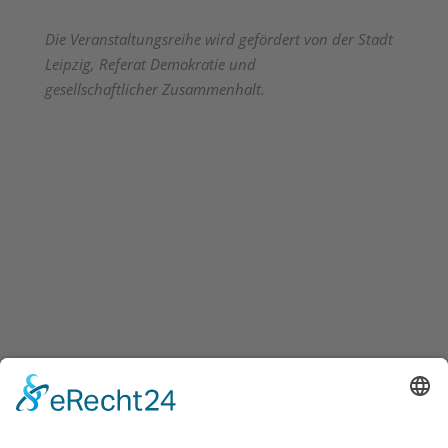
Die Veranstaltungsreihe wird gefördert von der Stadt
Leipzig, Referat Demokratie und
gesellschaftlicher Zusammenhalt.
KONTAKT
•
IMPRESSUM
•
DATENSCHUTZ
•