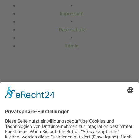
•
Impressum
•
Datenschutz
•
Admin
Kultur- und Heimatverein Baalsdorf e.V.
Brandiser Straße 20
04316 Leipzig